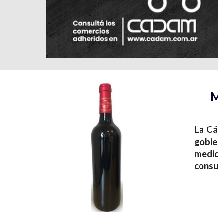
M
La Cá
gobie
medid
consu